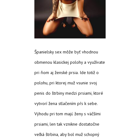
Španielsky sex môže byť vhodnou
obmenou klasickej polohy a využívate
pri ňom aj ženské prsia. Ide totiž o
polohu, pri ktorej muž vsunie svoj
penis do štrbiny medzi prsiami, ktoré
vytvorí žena stlačením pŕs k sebe.
Výhodu pri tom majú ženy s väčšími
prsiami, len tak vznikne dostatočne
veľká štrbina, aby bol muž schopný