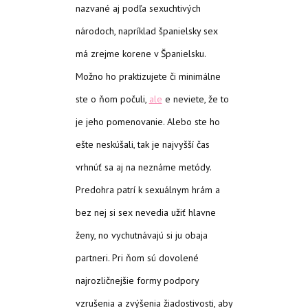
nazvané aj podľa sexuchtivých
národoch, napríklad španielsky sex
má zrejme korene v Španielsku.
Možno ho praktizujete či minimálne
ste o ňom počuli,
ale
e neviete, že to
je jeho pomenovanie. Alebo ste ho
ešte neskúšali, tak je najvyšší čas
vrhnúť sa aj na neznáme metódy.
Predohra patrí k sexuálnym hrám a
bez nej si sex nevedia užiť hlavne
ženy, no vychutnávajú si ju obaja
partneri. Pri ňom sú dovolené
najrozličnejšie formy podpory
vzrušenia a zvýšenia žiadostivosti, aby