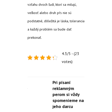
vzťahu dvoch ľudí, ktorí sa milujú,
veľkosť alebo druh pŕs nie sú
podstatné, dôležitá je láska, tolerancia
a každý problém sa bude dať
prekonať.
4.3/5 - (23
votes)
Pri písaní
reklamným
perom si vždy
spomenieme na
jeho darcu