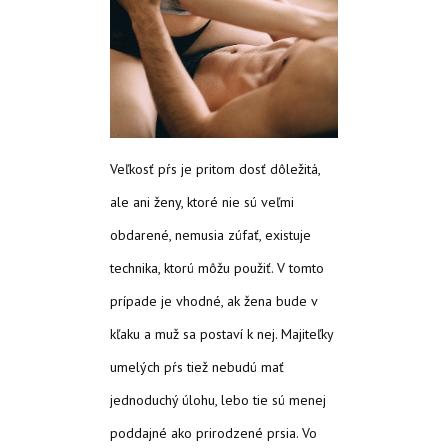
Veľkosť pŕs je pritom dosť dôležitá,
ale ani ženy, ktoré nie sú veľmi
obdarené, nemusia zúfať, existuje
technika, ktorú môžu použiť. V tomto
prípade je vhodné, ak žena bude v
kľaku a muž sa postaví k nej. Majiteľky
umelých pŕs tiež nebudú mať
jednoduchý úlohu, lebo tie sú menej
poddajné ako prirodzené prsia. Vo