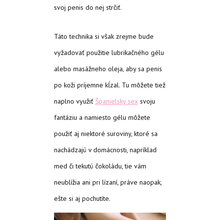
svoj penis do nej strčiť.
Táto technika si však zrejme bude
vyžadovať použitie lubrikačného gélu
alebo masážneho oleja, aby sa penis
po koži príjemne kĺzal. Tu môžete tiež
naplno využiť
Španielsky sex
svoju
fantáziu a namiesto gélu môžete
použiť aj niektoré suroviny, ktoré sa
nachádzajú v domácnosti, napríklad
med či tekutú čokoládu, tie vám
neublížia ani pri lízaní, práve naopak,
ešte si aj pochutíte.