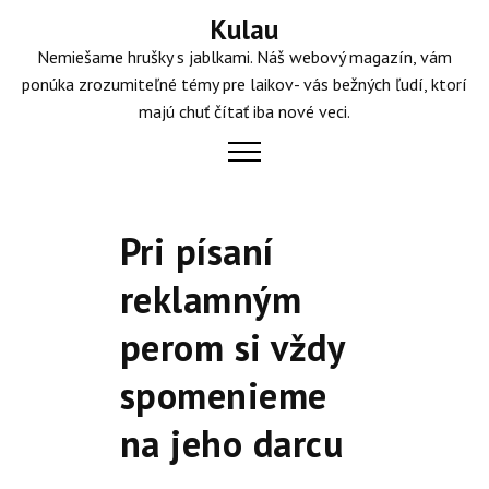
Skip
Kulau
to
Nemiešame hrušky s jablkami. Náš webový magazín, vám
content
ponúka zrozumiteľné témy pre laikov- vás bežných ľudí, ktorí
majú chuť čítať iba nové veci.
Pri písaní
reklamným
perom si vždy
spomenieme
na jeho darcu