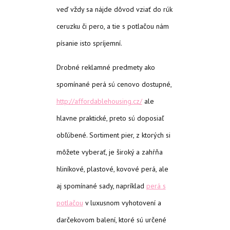
veď vždy sa nájde dôvod vziať do rúk
ceruzku či pero, a tie s potlačou nám
písanie isto spríjemní.
Drobné reklamné predmety ako
spomínané perá sú cenovo dostupné,
http://affordablehousing.cz/
ale
hlavne praktické, preto sú doposiaľ
obľúbené. Sortiment pier, z ktorých si
môžete vyberať, je široký a zahŕňa
hliníkové, plastové, kovové perá, ale
aj spomínané sady, napríklad
perá s
potlačou
v luxusnom vyhotovení a
darčekovom balení, ktoré sú určené