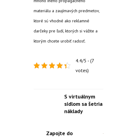
mnoho iného propagačného
materiálu a zaujímavých predmetov,
ktoré sú vhodné ako reklamné
darčeky pre ľudí, ktorých si vážite a
ktorým chcete urobiť radosť.
4.4/5 - (7
votes)
S virtuálnym
sídlom sa šetria
náklady
Zapojte do