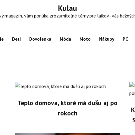
Kulau
 magazín, vám ponúka zrozumiteľné témy pre laikov- vás bežných ľu
ie
Deti
Dovolenka
Móda
Moto
Nákupy
PC
j
Teplo domova, ktoré má dušu aj po
K
rokoch