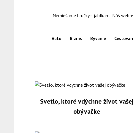
Skip
to
Nemiešame hrušky s jablkami. Náš webový
content
Auto
Biznis
Bývanie
Cestovan
Svetlo, ktoré vdýchne život vaše
obývačke