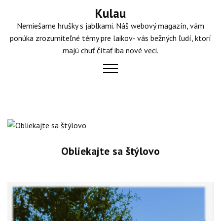
Skip
Kulau
to
Nemiešame hrušky s jablkami. Náš webový magazín, vám
content
ponúka zrozumiteľné témy pre laikov- vás bežných ľudí, ktorí
majú chuť čítať iba nové veci.
Obliekajte sa štýlovo