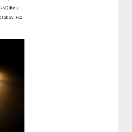
rášlite si
pôsobov, ako