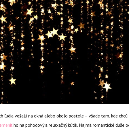
ich ľudia vešajú na okná alebo okolo postele – všade tam, kde chcú 
emeniť
ho na pohodový a relaxačný kútik. Najmä romantické duše o