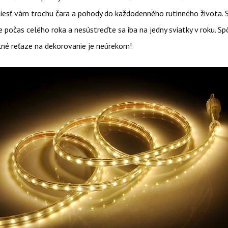
niesť vám trochu čara a pohody do každodenného rutinného života. Sk
e počas celého roka a nesústreďte sa iba na jedny sviatky v roku. S
lné reťaze na dekorovanie je neúrekom!