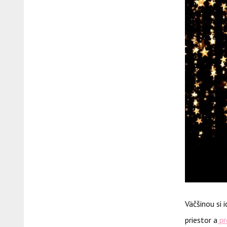
Väčšinou si 
priestor a
pr