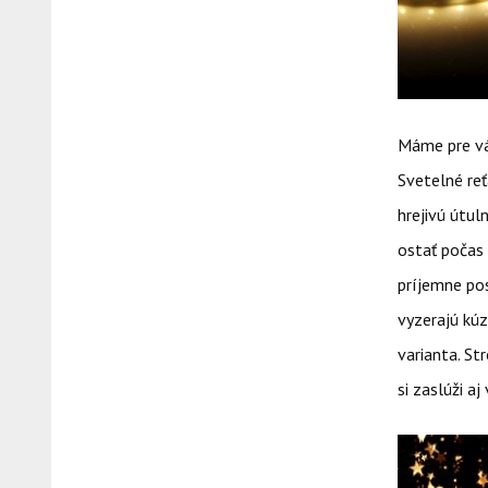
Máme pre vás
Svetelné reť
hrejivú útu
ostať počas 
príjemne pos
vyzerajú kúz
varianta. St
si zaslúži a