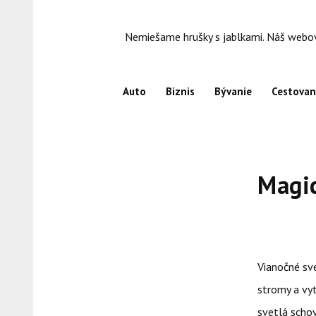
Skip
to
Nemiešame hrušky s jablkami. Náš webový
content
Auto
Biznis
Bývanie
Cestovan
Magic
Vianočné sv
stromy a vy
svetlá schov