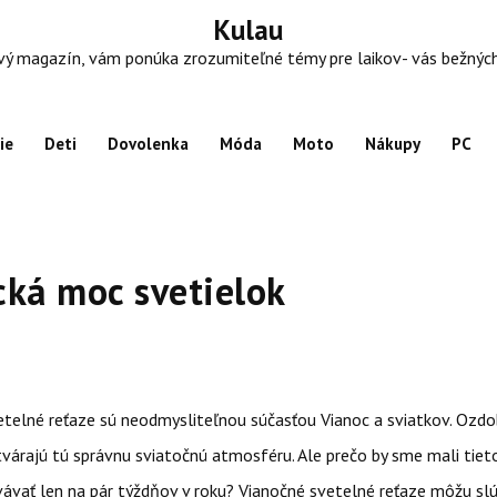
Kulau
 magazín, vám ponúka zrozumiteľné témy pre laikov- vás bežných ľu
ie
Deti
Dovolenka
Móda
Moto
Nákupy
PC
ká moc svetielok
etelné reťaze sú neodmysliteľnou súčasťou Vianoc a sviatkov. Ozdo
tvárajú tú správnu sviatočnú atmosféru. Ale prečo by sme mali tie
ávať len na pár týždňov v roku? Vianočné svetelné reťaze môžu slú