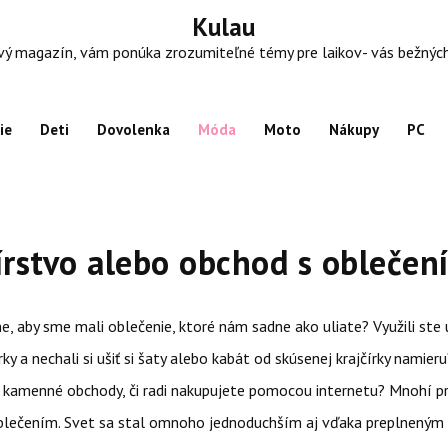
Kulau
 magazín, vám ponúka zrozumiteľné témy pre laikov- vás bežných ľu
ie
Deti
Dovolenka
Móda
Moto
Nákupy
PC
írstvo alebo obchod s oblečen
e, aby sme mali oblečenie, ktoré nám sadne ako uliate? Využili ste 
írky a nechali si ušiť si šaty alebo kabát od skúsenej krajčírky namie
e kamenné obchody, či radi nakupujete pomocou internetu? Mnohí p
blečením. Svet sa stal omnoho jednoduchším aj vďaka preplnený