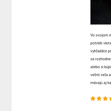
Vo svojom m
potrieb vie
vyhľadáte pr
sa rozhodnet
alebo si kúp
veľmi veľa a
mávajú aj ka