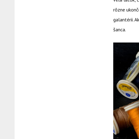
rôzne ukonče
galantérii. 
šanca.