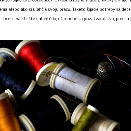
nia alebo ako si uľahčia svoju prácu. Takéto šijacie potreby nájdete 
Ak chcete nájsť ešte galantériu, už mnohé sa pozatvárali. No, predsa 