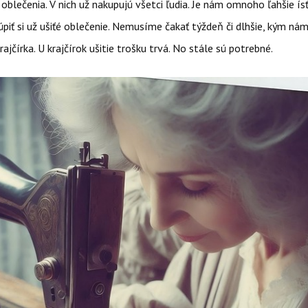
lečenia. V nich už nakupujú všetci ľudia. Je nám omnoho ľahšie ís
piť si už ušiťé oblečenie. Nemusíme čakať týždeň či dlhšie, kým ná
rajčírka. U krajčírok ušitie trošku trvá. No stále sú potrebné.