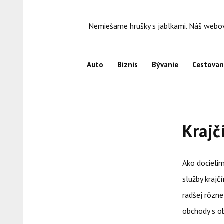
Skip
to
Nemiešame hrušky s jablkami. Náš webový
content
Auto
Biznis
Bývanie
Cestovan
Krajč
Ako docielim
služby krajč
radšej rôzn
obchody s o