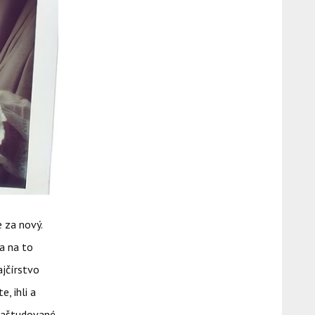
e za nový.
sa na to
ajčírstvo
, ihli a
ú naštudované