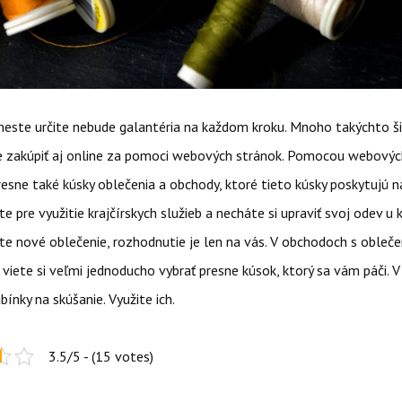
este určite nebude galantéria na každom kroku. Mnoho takýchto ši
te zakúpiť aj online za pomoci webových stránok. Pomocou webových
esne také kúsky oblečenia a obchody, ktoré tieto kúsky poskytujú na
e pre využitie krajčírskych služieb a necháte si upraviť svoj odev u k
ite nové oblečenie, rozhodnutie je len na vás. V obchodoch s obleč
 viete si veľmi jednoducho vybrať presne kúsok, ktorý sa vám páči.
bínky na skúšanie. Využite ich.
3.5/5 - (15 votes)