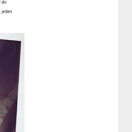
ť do
m jeden