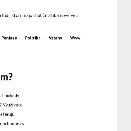
dí, ktorí majú chuť čítať iba nové veci.
Peniaze
Politika
Vzťahy
Www
ím?
už niekedy
ru? Využívate
referujú
m obchodom s