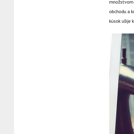
množstvom ob
obchodu a kú
kúsok ušije k