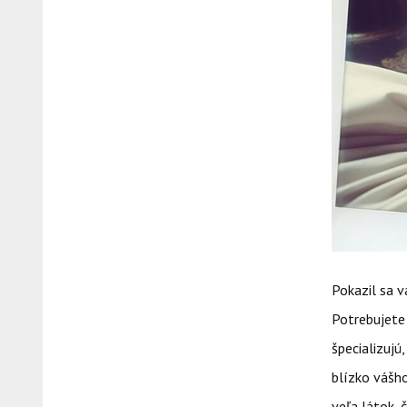
Pokazil sa v
Potrebujete 
špecializujú
blízko vášho
veľa látok, 