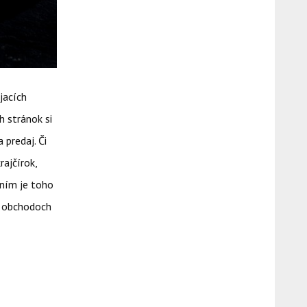
jacích
 stránok si
 predaj. Či
rajčírok,
ením je toho
 V obchodoch