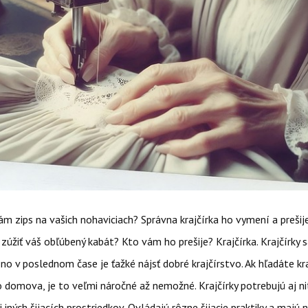
ám zips na vašich nohaviciach? Správna krajčírka ho vymení a prešij
zúžiť váš obľúbený kabát? Kto vám ho prešije? Krajčírka. Krajčírky 
, no v poslednom čase je ťažké nájsť dobré krajčírstvo. Ak hľadáte kr
 domova, je to veľmi náročné až nemožné. Krajčírky potrebujú aj nite
či iných šijacích prostriedkov. Ovládajú rôzne šijacie praktiky a maj