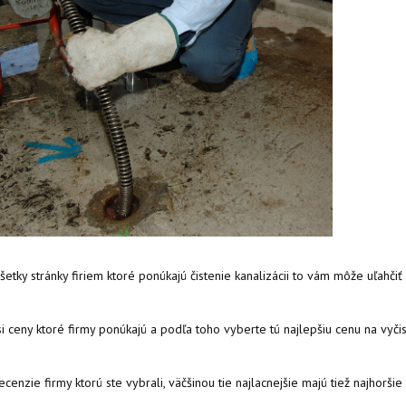
všetky stránky firiem ktoré ponúkajú čistenie kanalizácii to vám môže uľahči
si ceny ktoré firmy ponúkajú a podľa toho vyberte tú najlepšiu cenu na vyči
recenzie firmy ktorú ste vybrali, väčšinou tie najlacnejšie majú tiež najhorši