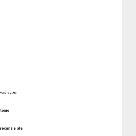
ť váš výber
stenie
e recenzie ale