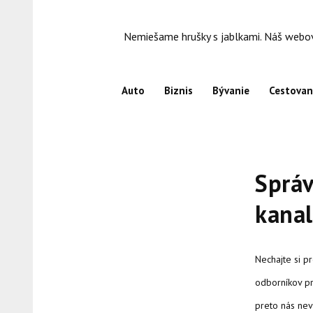
Skip
to
Nemiešame hrušky s jablkami. Náš webový
content
Auto
Biznis
Bývanie
Cestovan
Správ
kanal
Nechajte si pr
odborníkov pr
preto nás nev