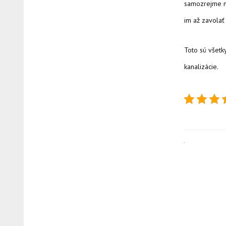
samozrejme ni
im až zavolať 
Toto sú všet
kanalizácie.