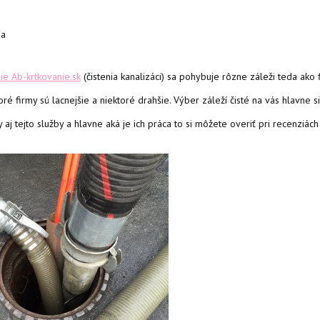
na
ie Ab-krtkovanie.sk
(čistenia kanalizáci) sa pohybuje rôzne záleži teda ako 
oré firmy sú lacnejšie a niektoré drahšie. Výber záleží čisté na vás hlavne 
aj tejto služby a hlavne aká je ich práca to si môžete overiť pri recenziách