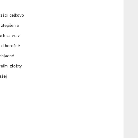
izácii celkovo
 zlepšenia
och sa vraví
á dlhoročné
 ohľadné
veľmi zložitý
ašej