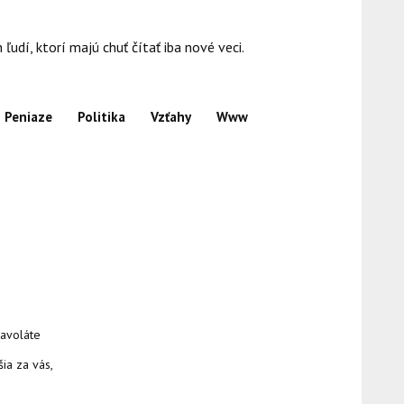
dí, ktorí majú chuť čítať iba nové veci.
Peniaze
Politika
Vzťahy
Www
zavoláte
ia za vás,