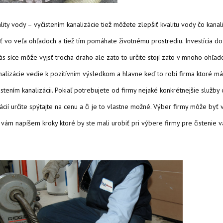
lity vody – vyčistením kanalizácie tiež môžete zlepšiť kvalitu vody čo kanal
 vo veľa ohľadoch a tiež tím pomáhate životnému prostrediu. Investícia do
vás síce môže vyjsť trocha draho ale zato to určite stojí zato v mnoho ohľad
analizácie vedie k pozitívnim výsledkom a hlavne keď to robí firma ktoré m
istením kanalizácii. Pokiaľ potrebujete od firmy nejaké konkrétnejšie služby
zácií určite spýtajte na cenu a či je to vlastne možné. Výber firmy môže byť 
u vám napíšem kroky ktoré by ste mali urobiť pri výbere firmy pre čistenie v