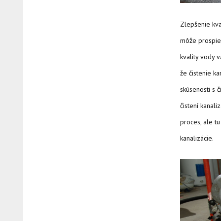
Zlepšenie kva
môže prospieť
kvality vody 
že čistenie k
skúsenosti s č
čistení kanali
proces, ale t
kanalizácie.