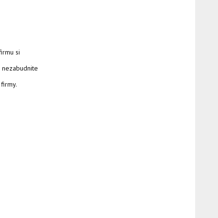
firmu si
si nezabudnite
 firmy.