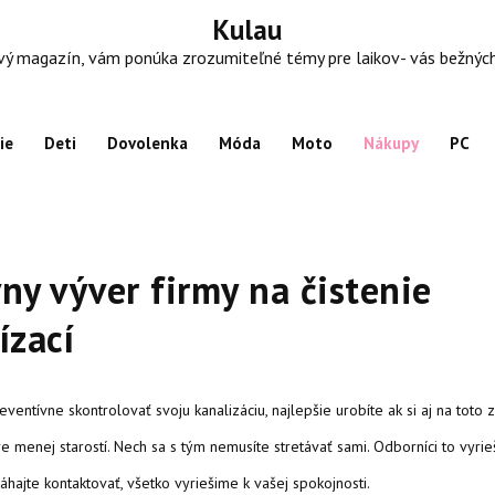
Kulau
 magazín, vám ponúka zrozumiteľné témy pre laikov- vás bežných ľu
ie
Deti
Dovolenka
Móda
Moto
Nákupy
PC
ny výver firmy na čistenie
ízací
eventívne skontrolovať svoju kanalizáciu, najlepšie urobíte ak si aj na toto 
e menej starostí.
Nech sa s tým nemusíte stretávať sami. Odborníci to vyrieš
áhajte kontaktovať, všetko vyriešime k vašej spokojnosti.