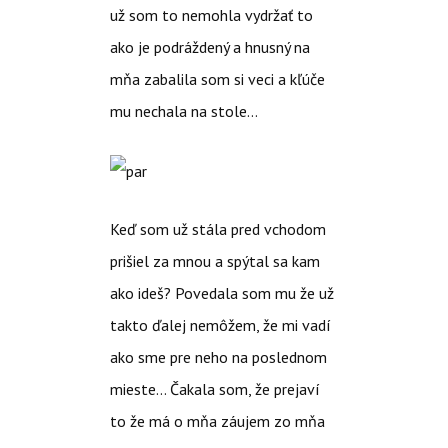
už som to nemohla vydržať to
ako je podráždený a hnusný na
mňa zabalila som si veci a kľúče
mu nechala na stole…
Keď som už stála pred vchodom
prišiel za mnou a spýtal sa kam
ako ideš? Povedala som mu že už
takto ďalej nemôžem, že mi vadí
ako sme pre neho na poslednom
mieste… Čakala som, že prejaví
to že má o mňa záujem zo mňa