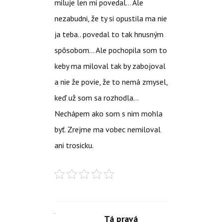
miluje len mi povedal… Ale
nezabudni, že ty si opustila ma nie
ja teba.. povedal to tak hnusným
spôsobom… Ale pochopila som to
keby ma miloval tak by zabojoval
a nie že povie, že to nemá zmysel,
keď už som sa rozhodla…
Nechápem ako som s nim mohla
byť. Zrejme ma vobec nemiloval
ani trosicku.
Tá pravá