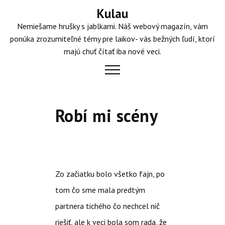
Skip
Kulau
to
Nemiešame hrušky s jablkami. Náš webový magazín, vám
content
ponúka zrozumiteľné témy pre laikov- vás bežných ľudí, ktorí
majú chuť čítať iba nové veci.
Robí mi scény
Zo začiatku bolo všetko fajn, po
tom čo sme mala predtým
partnera tichého čo nechcel nič
riešiť, ale k veci bola som rada, že