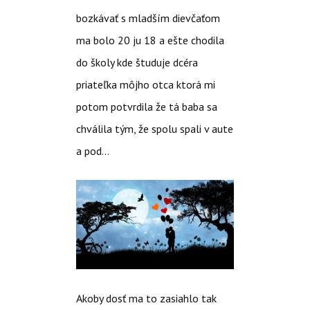
bozkávať s mladším dievčaťom
ma bolo 20 ju 18 a ešte chodila
do školy kde študuje dcéra
priateľka môjho otca ktorá mi
potom potvrdila že tá baba sa
chválila tým, že spolu spali v aute
a pod…
Akoby dosť ma to zasiahlo tak