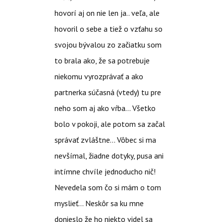
hovorí aj on nie len ja.. veľa, ale
hovoril o sebe a tiež o vzťahu so
svojou bývalou zo začiatku som
to brala ako, že sa potrebuje
niekomu vyrozprávať a ako
partnerka súčasná (vtedy) tu pre
neho som aj ako vŕba… Všetko
bolo v pokoji, ale potom sa začal
správať zvláštne… Vôbec si ma
nevšímal, žiadne dotyky, pusa ani
intímne chvíle jednoducho nič!
Nevedela som čo si mám o tom
myslieť… Neskôr sa ku mne
donieslo že ho niekto videl sa