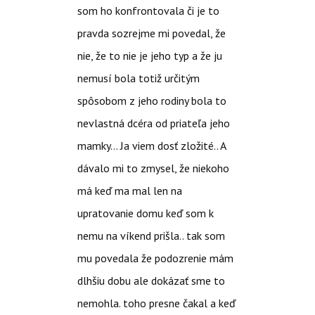
som ho konfrontovala či je to
pravda sozrejme mi povedal, že
nie, že to nie je jeho typ a že ju
nemusí bola totiž určitým
spôsobom z jeho rodiny bola to
nevlastná dcéra od priateľa jeho
mamky… Ja viem dosť zložité.. A
dávalo mi to zmysel, že niekoho
má keď ma mal len na
upratovanie domu keď som k
nemu na víkend prišla.. tak som
mu povedala že podozrenie mám
dlhšiu dobu ale dokázať sme to
nemohla. toho presne čakal a keď