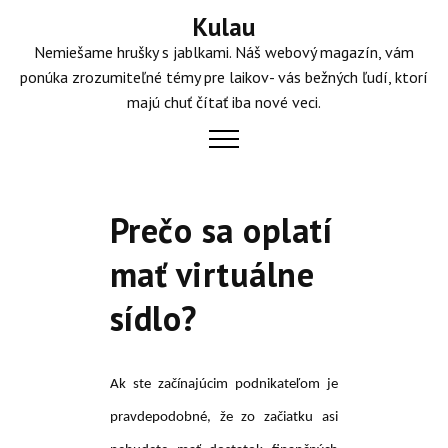
Skip
Kulau
to
Nemiešame hrušky s jablkami. Náš webový magazín, vám
content
ponúka zrozumiteľné témy pre laikov- vás bežných ľudí, ktorí
majú chuť čítať iba nové veci.
Prečo sa oplatí
mať virtuálne
sídlo?
Ak ste začínajúcim podnikateľom je
pravdepodobné, že zo začiatku asi