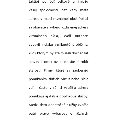
taktiež pomôcť celkovému imidžu
vašej spoločnosti, než keby máte
adresu v malej neznámej obci. Pokiaľ
sa obávate z výberu vzdialenej adresy
virtuálneho sídla, kvôli nutnosti
vybaviť nejakú vzniknuté problémy,
kvôli ktorým by ste museli dochádzať
stovky kilometrov, nemusíte si robiť
starosti. Firmy, ktoré sa zaoberajú
ponúkaním služieb virtuálneho sídla
veľmi často v rámci využitia adresy
ponúkajú aj ďalšie doplnkové služby.
Medzi tieto dodatočné služby zväčša
patrí práve vybavovanie rôznych