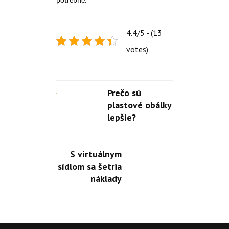
potrebné.
4.4/5 - (13
votes)
Prečo sú
plastové obálky
lepšie?
S virtuálnym
sídlom sa šetria
náklady