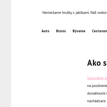
Skip
to
Nemiešame hrušky s jablkami. Náš webový
content
Auto
Biznis
Bývanie
Cestovan
Ako s
Senzuálne 
na posilnen
dosiahnutie 
nachádzate 