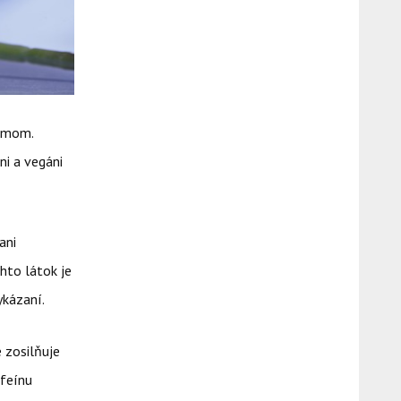
krmom.
ni a vegáni
ani
hto látok je
ykázaní.
e zosilňuje
ofeínu