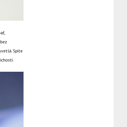
ať,
 bez
svetlá. Spite
ichosti.