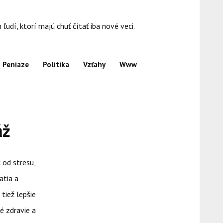
dí, ktorí majú chuť čítať iba nové veci.
Peniaze
Politika
Vzťahy
Www
áž
 od stresu,
ätia a
tiež lepšie
é zdravie a