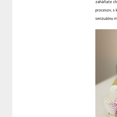
zaháňate ch
procesov, s 
senzuálnu ma