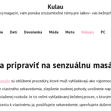
Kulau
 magazín, vám ponúka zrozumiteľné témy pre laikov- vás bežných ľu
ie
Deti
Dovolenka
Móda
Moto
Nákupy
PC
a pripraviť na senzuálnu mas
masáže
sú obľúbené procedúry, ktoré muži vyhľadávajú ako výpomoc
ie vlastného sebavedomia, zlepšenie osobnej pohody, uvoľnenie nap
blaženej rozkoše. Je to veľmi vyhľadávaný liečebný proces, s ktorým 
cestu k vlastnému ja, posilňujete sebavedomie, upevňujete duševn