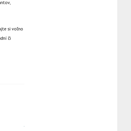
antov,
ajte si voľno
dní či