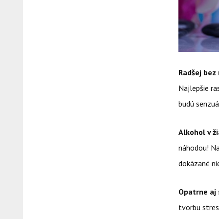
Radšej bez
Najlepšie ra
budú senzuál
Alkohol v 
náhodou! Na
dokázané nie
Opatrne aj
tvorbu stre