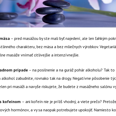
 mäsa
– pred masážou by ste mali byť najedení, ale len ľahkým po
stlinného charakteru, bez mäsa a bez mliečnych výrobkov. Vegetariá
ne masáže vnímať citlivejšie a intenzívnejšie.
žiadnom prípade
– na posilnenie a na guráž pohár alkoholu? Tak to 
 alkohol zabudnite, rovnako tak na drogy. Negatívne pôsobenie týc
len pri masáži a navyše riskujete, že budete z masážneho salónu v
 s kofeínom
– ani kofeín nie je príliš vhodný, a viete prečo? Pretož
sových hormónov, a vy sa naopak potrebujete upokojiť. Namiesto k