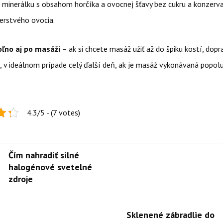
minerálku s obsahom horčíka a ovocnej šťavy bez cukru a konzerv
čerstvého ovocia.
oľno aj po masáži
– ak si chcete masáž užiť až do špiku kostí, dopr
, v ideálnom prípade celý ďalší deň, ak je masáž vykonávaná popolu
4.3/5 - (7 votes)
Čím nahradiť silné
halogénové svetelné
zdroje
Sklenené zábradlie do