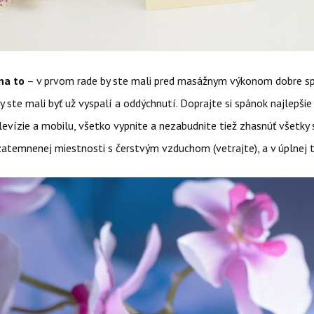
na to
– v prvom rade by ste mali pred masážnym výkonom dobre sp
y ste mali byť už vyspalí a oddýchnutí. Doprajte si spánok najlepšie
levízie a mobilu, všetko vypnite a nezabudnite tiež zhasnúť všetky 
atemnenej miestnosti s čerstvým vzduchom (vetrajte), a v úplnej t