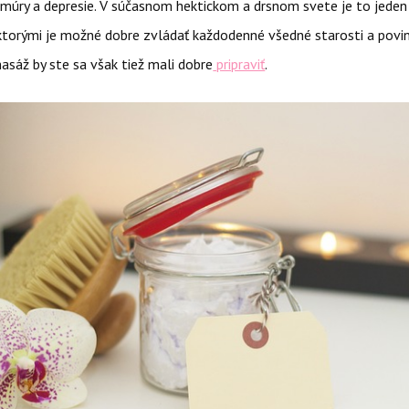
múry a depresie. V súčasnom hektickom a drsnom svete je to jeden
ktorými je možné dobre zvládať každodenné všedné starosti a povin
sáž by ste sa však tiež mali dobre
pripraviť
.