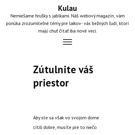
Skip
Kulau
to
Nemiešame hrušky s jablkami. Náš webový magazín, vám
content
ponúka zrozumiteľné témy pre laikov- vás bežných ľudí, ktorí
majú chuť čítať iba nové veci.
Zútulnite váš
priestor
Aby ste sa však vo svojom dome
cítili dobre, musíte pre to niečo