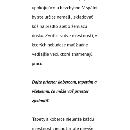
upokojujúco a bezchybne. V spálni
by ste určite nemali ,,skladovať“
kôš na prádlo alebo žehliacu
dosku. Zvoľte si dve miestnosti, v
ktorých nebudete mať žiadne
vedľajšie veci, ktoré znamenajú
prácu.
Dajte priestor kobercom, tapetám a
všetkému, čo môže váš priestor
zjednotiť.
Tapety a koberce nielenže každú
miestnosť zjednotia, ale navyše