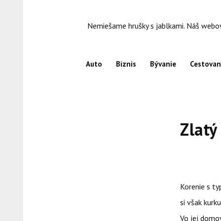
Skip
to
Nemiešame hrušky s jablkami. Náš webový
content
Auto
Biznis
Bývanie
Cestovan
Zlatý
Korenie s ty
si však kurk
Vo jej domov