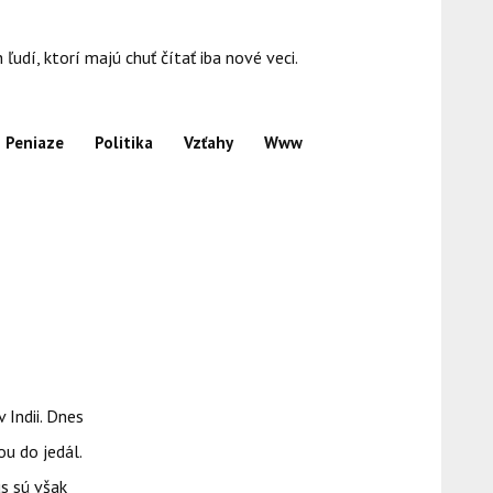
dí, ktorí majú chuť čítať iba nové veci.
Peniaze
Politika
Vzťahy
Www
 Indii. Dnes
ou do jedál.
us sú však