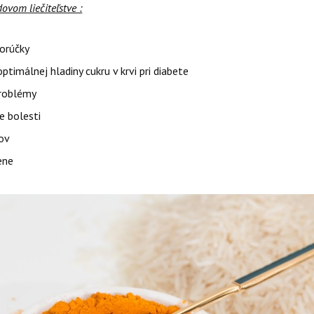
dovom liečiteľstve :
horúčky
optimálnej hladiny cukru v krvi pri diabete
roblémy
e bolesti
lov
ene