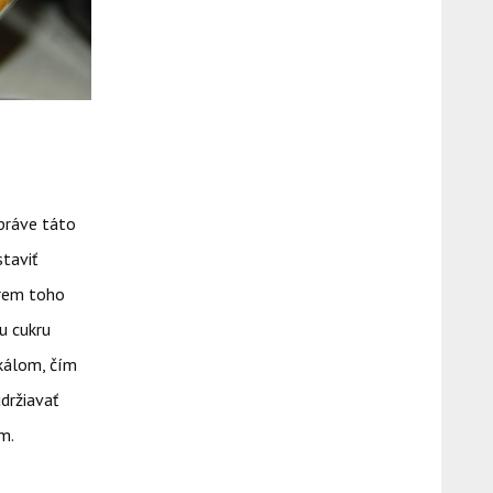
 práve táto
taviť
Okrem toho
u cukru
ikálom, čím
držiavať
m.