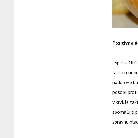
Pozitívne ú
Typickú žlt
látka mnoho
nádorové buj
pôsobí proti
v krvi. Je t
spomaľuje pr
správnu hlad