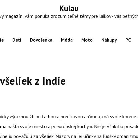
Kulau
 magazín, vám ponúka zrozumiteľné témy pre laikov- vás bežných ľu
ie
Deti
Dovolenka
Móda
Moto
Nákupy
PC
 všeliek z Indie
picky výraznou žltou farbou a prenikavou arómou, má svoje korene v
uma našla svoje miesto aj v európskej kuchyni. Nie je však iba prísad
ine ju považujú za všeliek. Názory na jej účinky na ľudský organizm