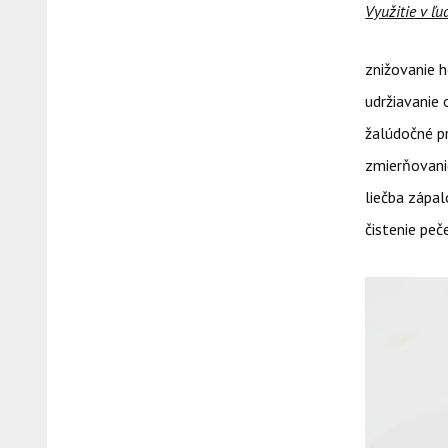
Využitie v ľu
znižovanie 
udržiavanie 
žalúdočné p
zmierňovani
liečba zápa
čistenie peč