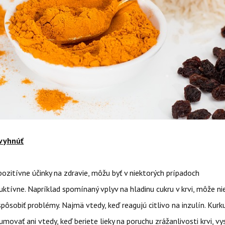
 vyhnúť
zitívne účinky na zdravie, môžu byť v niektorých prípadoch
uktívne. Napríklad spomínaný vplyv na hladinu cukru v krvi, môže n
pôsobiť problémy. Najmä vtedy, keď reagujú citlivo na inzulín. Kurk
movať ani vtedy, keď beriete lieky na poruchu zrážanlivosti krvi, vy