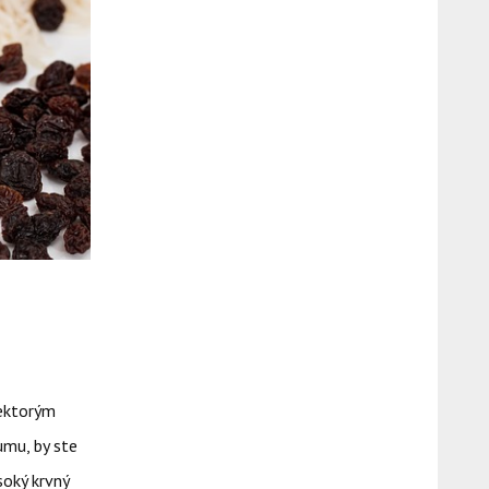
iektorým
umu, by ste
soký krvný