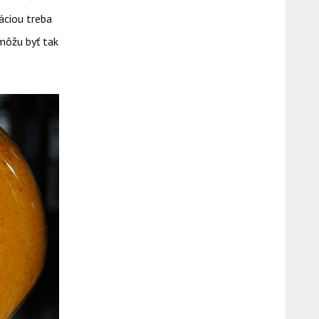
máciou treba
 môžu byť tak