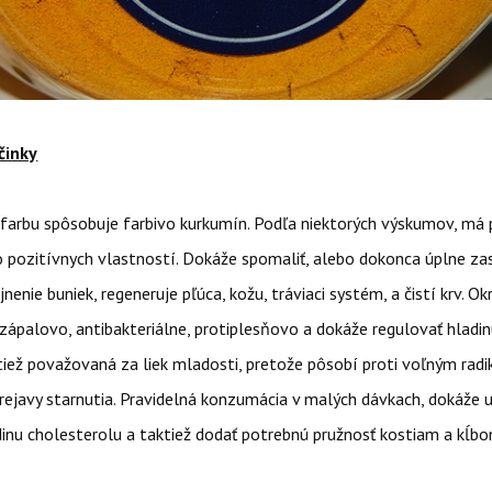
činky
ú farbu spôsobuje farbivo kurkumín. Podľa niektorých výskumov, má
 pozitívnych vlastností. Dokáže spomaliť, alebo dokonca úplne zas
nenie buniek, regeneruje pľúca, kožu, tráviaci systém, a čistí krv. 
zápalovo, antibakteriálne, protiplesňovo a dokáže regulovať hladin
aktiež považovaná za liek mladosti, pretože pôsobí proti voľným rad
ejavy starnutia. Pravidelná konzumácia v malých dávkach, dokáže u
inu cholesterolu a taktiež dodať potrebnú pružnosť kostiam a kĺbo