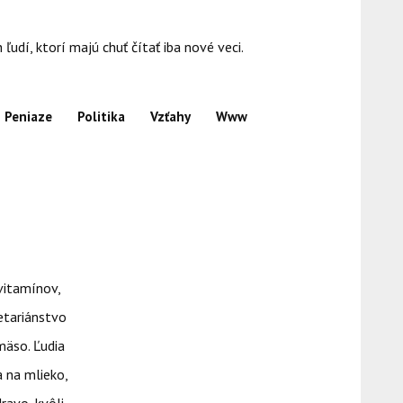
dí, ktorí majú chuť čítať iba nové veci.
Peniaze
Politika
Vzťahy
Www
 vitamínov,
getariánstvo
mäso. Ľudia
a na mlieko,