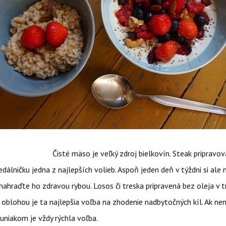
 mäso je veľký zdroj bielkovín. Steak pripravovaný
edálničku jedna z najlepších volieb. Aspoň jeden deň v týždni si ale
nahraďte ho zdravou rybou. Losos či treska pripravená bez oleja v 
 oblohou je ta najlepšia voľba na zhodenie nadbytočných kíl. Ak n
uniakom je vždy rýchla voľba.