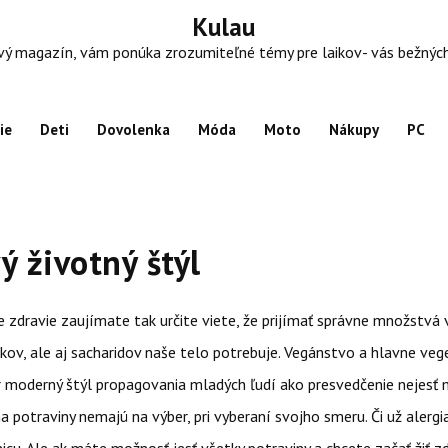
Kulau
 magazín, vám ponúka zrozumiteľné témy pre laikov- vás bežných ľu
ie
Deti
Dovolenka
Móda
Moto
Nákupy
PC
ý životný štýl
e zdravie zaujímate tak určite viete, že prijímať správne množstvá
ukov, ale aj sacharidov naše telo potrebuje. Vegánstvo a hlavne ve
r moderný štýl propagovania mladých ľudí ako presvedčenie nejesť 
na potraviny nemajú na výber, pri vyberaní svojho smeru. Či už alergi