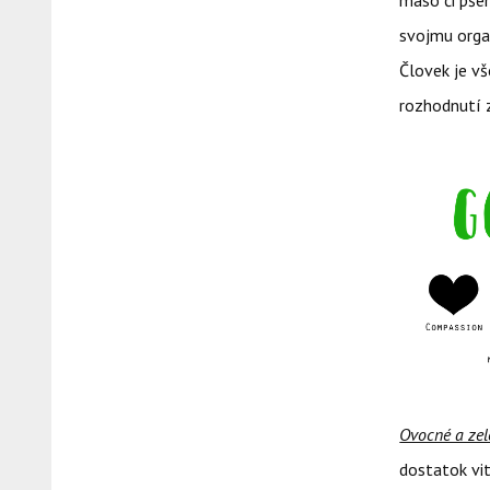
mäso či pšen
svojmu organ
Človek je vš
rozhodnutí z
Ovocné a zel
dostatok vit