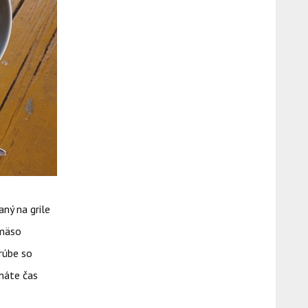
 na grile
 mäso
trúbe so
emáte čas