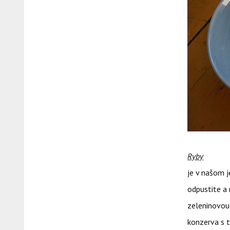
Ryby
Čisté
je v našom j
odpustite a 
zeleninovou
konzerva s t