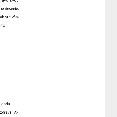
ravo, kvôli
é riešenie.
 Ak ste však
ny.
m dodá
zdravší. Ak