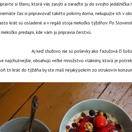
ipravte si šťavu, ktorá vás zasýti a zaraďte ju do svojho jedálnička 
k nemáte čas si pripravovať takéto pokrmy doma, nekupujte ich v o
asto krát sú osladené a v regáli stoja niekoľko týždňov. Po Slovens
niekoľko predajni, kde vám ju pripravia čerstvú.
j keď chuťovo nie sú polievky ako fazuľová či šošovi
e najchutnejšie, obsahujú veľké množstvo vlákniny, ktorá je potre
poň tri krát do týždňa by ste mali nejaký pokrm zo strukovín konzu