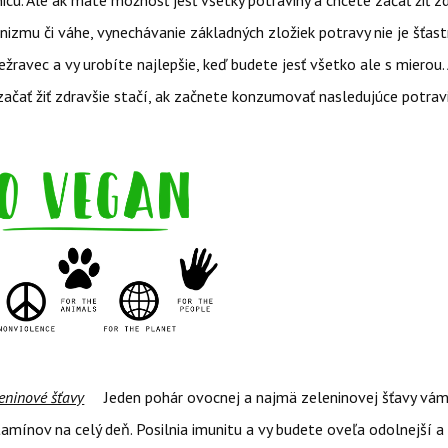
icu. Ale ak máte možnosť jesť všetky potraviny a chcete začať žiť zd
izmu či váhe, vynechávanie základných zložiek potravy nie je šťastn
ežravec a vy urobíte najlepšie, keď budete jesť všetko ale s mierou.
ačať žiť zdravšie stačí, ak začnete konzumovať nasledujúce potravi
eninové šťavy
Jeden pohár ovocnej a najmä zeleninovej šťavy vá
amínov na celý deň. Posilnia imunitu a vy budete oveľa odolnejší a 