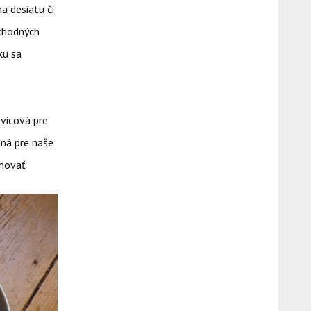
na desiatu či
bchodných
ku sa
cová pre
bná pre naše
movať.