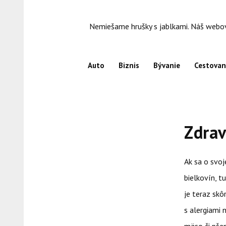
Skip
to
Nemiešame hrušky s jablkami. Náš webový
content
Auto
Biznis
Bývanie
Cestovan
Zdrav
Ak sa o svoj
bielkovín, t
je teraz skô
s alergiami 