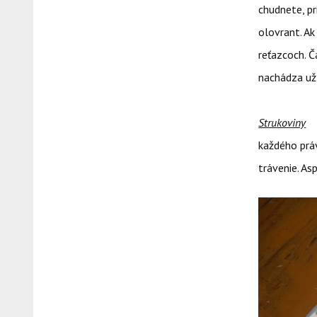
chudnete, pr
olovrant. A
reťazcoch. Č
nachádza už 
Strukoviny
A
každého práv
trávenie. As