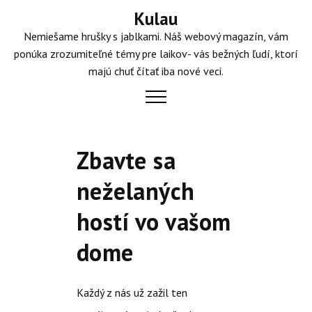
Skip
Kulau
to
Nemiešame hrušky s jablkami. Náš webový magazín, vám
content
ponúka zrozumiteľné témy pre laikov- vás bežných ľudí, ktorí
majú chuť čítať iba nové veci.
Zbavte sa
neželaných
hostí vo vašom
dome
Každý z nás už zažil ten