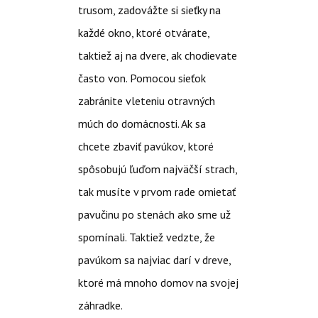
trusom, zadovážte si sieťky na
každé okno, ktoré otvárate,
taktiež aj na dvere, ak chodievate
často von. Pomocou sieťok
zabránite vleteniu otravných
múch do domácnosti. Ak sa
chcete zbaviť pavúkov, ktoré
spôsobujú ľuďom najväčší strach,
tak musíte v prvom rade omietať
pavučinu po stenách ako sme už
spomínali. Taktiež vedzte, že
pavúkom sa najviac darí v dreve,
ktoré má mnoho domov na svojej
záhradke.