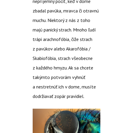
nepríjemný pocit, keď v dome
zbadal pavúka, mravca či otravnú
muchu. Niektorý z nás z toho
majú panický strach. Mnoho ľudí
trápi arachnofóbia, čiže strach
z pavúkov alebo Akarofóbia /
Skabiofóbia, strach všeobecne
z každého hmyzu. Ak sa chcete
takýmto potvorám vyhnúť
a nestretnúť ich v dome, musíte
dodržiavať zopár pravidiel.