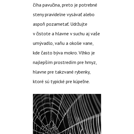
číha pavučina, preto je potrebné
steny pravidelne vysávať alebo
aspoň pozametať. Udržujte
v čistote a hlavne v suchu aj vaše
umývadlo, vaňu a okolie vane,
kde často býva mokro. Vlhko je
najlepším prostredím pre hmyz,
hlavne pre takzvané rybenky,
ktoré sú typické pre kúpeľne.