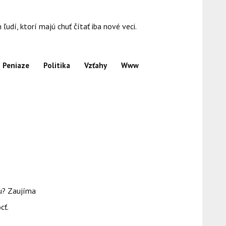
dí, ktorí majú chuť čítať iba nové veci.
Peniaze
Politika
Vzťahy
Www
su? Zaujíma
cť.