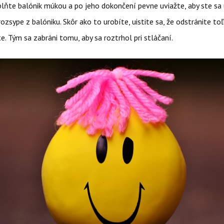
lňte balónik múkou a po jeho dokončení pevne uviažte, aby ste sa ui
ozsype z balóniku. Skôr ako to urobíte, uistite sa, že odstránite to
. Tým sa zabráni tomu, aby sa roztrhol pri stláčaní.