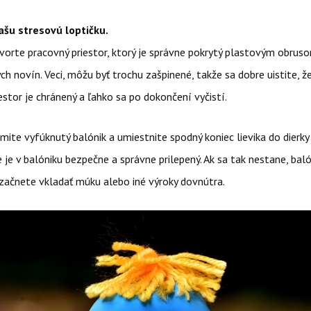
šu stresovú loptičku.
vorte pracovný priestor, ktorý je správne pokrytý plastovým obrus
ých novín. Veci, môžu byť trochu zašpinené, takže sa dobre uistite, ž
estor je chránený a ľahko sa po dokončení vyčistí.
mite vyfúknutý balónik a umiestnite spodný koniec lievika do dierky 
že je v balóniku bezpečne a správne prilepený. Ak sa tak nestane, ba
 začnete vkladať múku alebo iné výroky dovnútra.