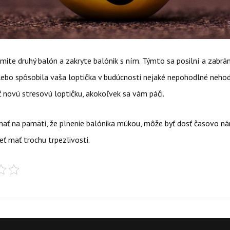
mite druhý balón a zakryte balónik s ním. Týmto sa posilní a zabrá
lebo spôsobila vaša loptička v budúcnosti nejaké nepohodlné nehod
ť novú stresovú loptičku, akokoľvek sa vám páči.
mať na pamäti, že plnenie balónika múkou, môže byť dosť časovo ná
ť mať trochu trpezlivosti.