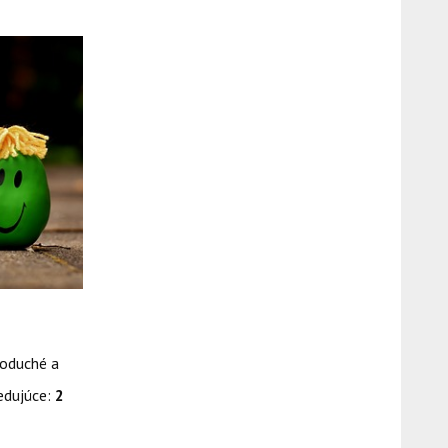
noduché a
edujúce:
2