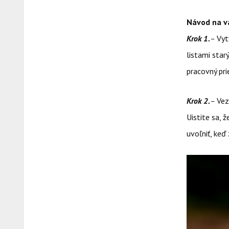
Návod na va
Krok 1.
–
Vyt
listami star
pracovný pri
Krok 2.
–
Vez
Uistite sa, 
uvoľniť, keď