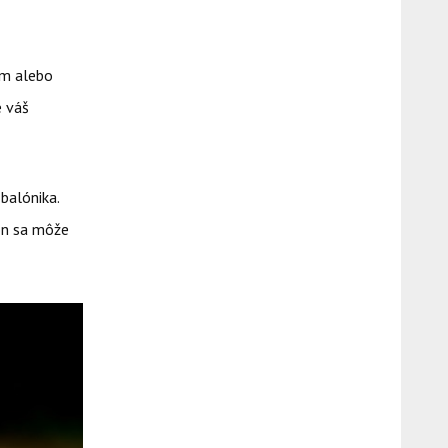
om alebo
e váš
balónika.
lón sa môže