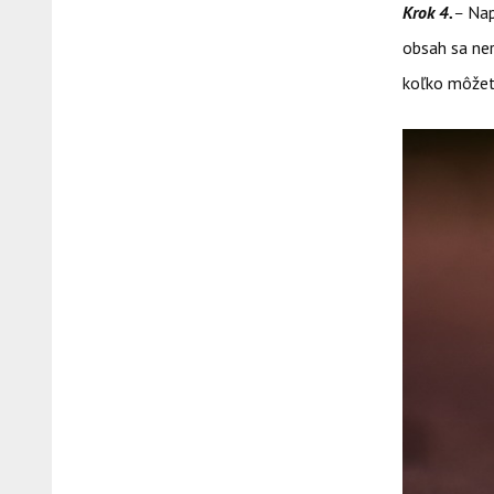
Krok 4.
–
Nap
obsah sa ner
koľko môžete