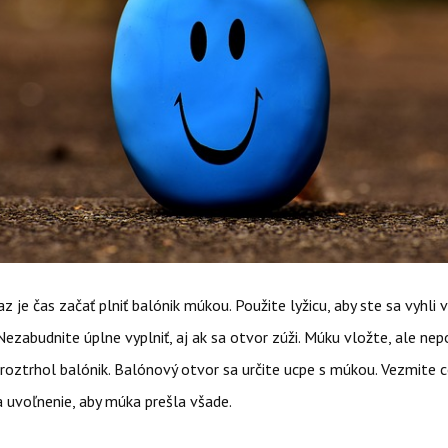
az je čas začať plniť balónik múkou. Použite lyžicu, aby ste sa vyhli
Nezabudnite úplne vyplniť, aj ak sa otvor zúži. Múku vložte, ale ne
eroztrhol balónik. Balónový otvor sa určite ucpe s múkou. Vezmite 
a uvoľnenie, aby múka prešla všade.