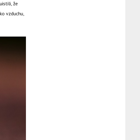
stili, že
ľko vzduchu,