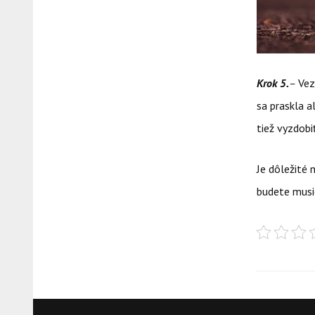
Krok 5.
–
Vez
sa praskla a
tiež vyzdobi
Je dôležité 
budete musie