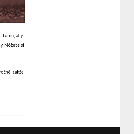
ni tomu, aby
y. Môžete si
ročné, takže