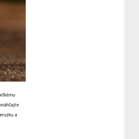
 veľkému
ponáhľajte
ceruzku a