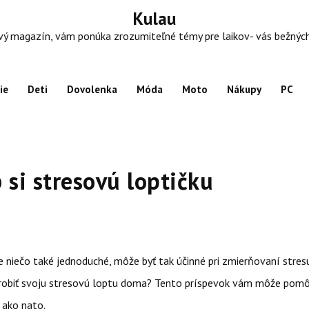
Kulau
 magazín, vám ponúka zrozumiteľné témy pre laikov- vás bežných ľu
ie
Deti
Dovolenka
Móda
Moto
Nákupy
PC
 si stresovú loptičku
e niečo také jednoduché, môže byť tak účinné pri zmierňovaní stre
 urobiť svoju stresovú loptu doma? Tento príspevok vám môže pomô
i ako nato.