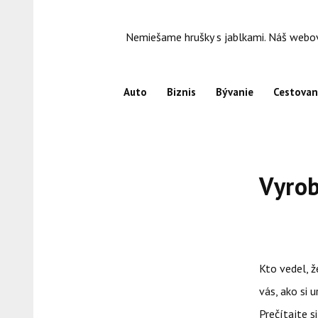
Skip
to
Nemiešame hrušky s jablkami. Náš webový
content
Auto
Biznis
Bývanie
Cestovan
Vyrob
Kto vedel, ž
vás, ako si
Prečítajte s