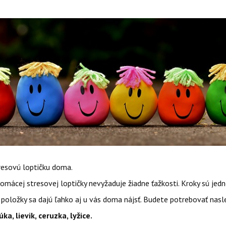
resovú loptičku doma.
omácej stresovej loptičky nevyžaduje žiadne ťažkosti. Kroky sú jed
položky sa dajú ľahko aj u vás doma nájsť. Budete potrebovať nasl
ka, lievik, ceruzka, lyžice.