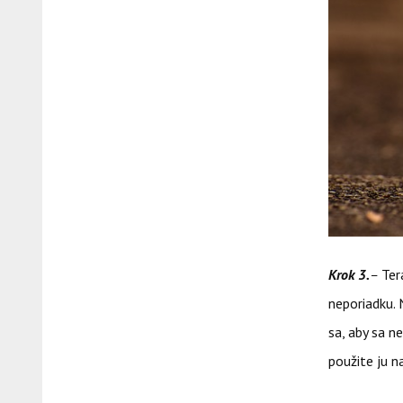
Krok 3.
–
Ter
neporiadku. 
sa, aby sa n
použite ju n