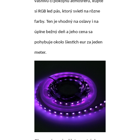
vášnivú či pokojnú atmosféru, kúpte
si RGB led pás, ktorý svieti na rôzne
farby. Ten je vhodný na oslavy i na
úplne bežný deň a jeho cena sa
pohybuje okolo šiestich eur za jeden
meter.