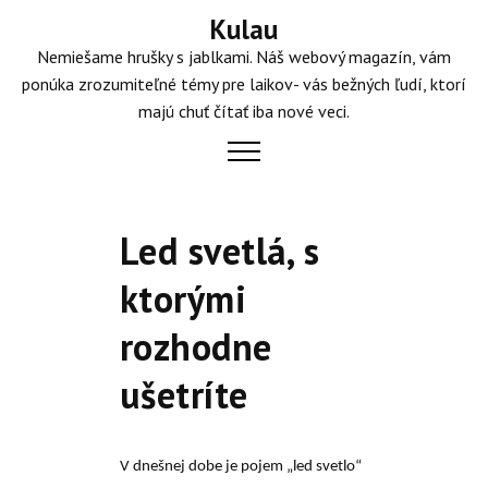
Skip
Kulau
to
Nemiešame hrušky s jablkami. Náš webový magazín, vám
content
ponúka zrozumiteľné témy pre laikov- vás bežných ľudí, ktorí
majú chuť čítať iba nové veci.
Led svetlá, s
ktorými
rozhodne
ušetríte
V dnešnej dobe je pojem „led svetlo“