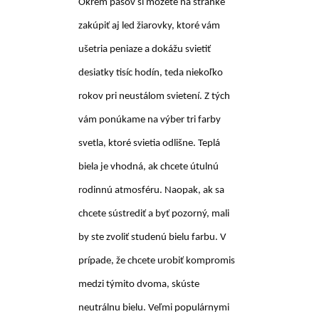
Okrem pásov si môžete na stránke
zakúpiť aj led žiarovky, ktoré vám
ušetria peniaze a dokážu svietiť
desiatky tisíc hodín, teda niekoľko
rokov pri neustálom svietení. Z tých
vám ponúkame na výber tri farby
svetla, ktoré svietia odlišne. Teplá
biela je vhodná, ak chcete útulnú
rodinnú atmosféru. Naopak, ak sa
chcete sústrediť a byť pozorný, mali
by ste zvoliť studenú bielu farbu. V
prípade, že chcete urobiť kompromis
medzi týmito dvoma, skúste
neutrálnu bielu. Veľmi populárnymi