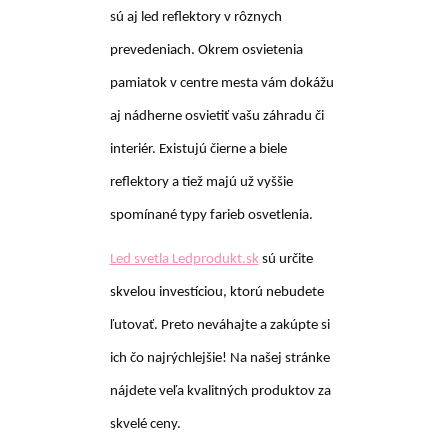
sú aj led reflektory v rôznych
prevedeniach. Okrem osvietenia
pamiatok v centre mesta vám dokážu
aj nádherne osvietiť vašu záhradu či
interiér. Existujú čierne a biele
reflektory a tiež majú už vyššie
spomínané typy farieb osvetlenia.
Led svetla Ledprodukt.sk
sú určite
skvelou investíciou, ktorú nebudete
ľutovať. Preto neváhajte a zakúpte si
ich čo najrýchlejšie! Na našej stránke
nájdete veľa kvalitných produktov za
skvelé ceny.