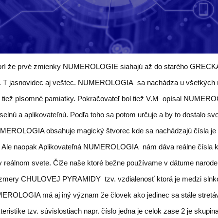
vorí že prvé zmienky NUMEROLOGIE siahajú až do starého GRECKA
H. T jasnovidec aj veštec. NUMEROLOGIA sa nachádza u všetkých 
a tiež písomné pamiatky. Pokračovateľ bol tiež V.M opísal NUMER
íselnú a aplikovateľnú. Podľa toho sa potom určuje a by to dostalo sv
EROLOGIA obsahuje magický štvorec kde sa nachádzajú čísla je 
j. Ale naopak Aplikovateľná NUMEROLOGIA nám dáva reálne čísla k
v reálnom svete. Čiže naše ktoré bežne používame v dátume narode
zmery CHULOVEJ PYRAMIDY tzv. vzdialenosť ktorá je medzi sln
ROLOGIA má aj iný význam že človek ako jedinec sa stále stretá
teristike tzv. súvislostiach napr. číslo jedna je celok zase 2 je skupin