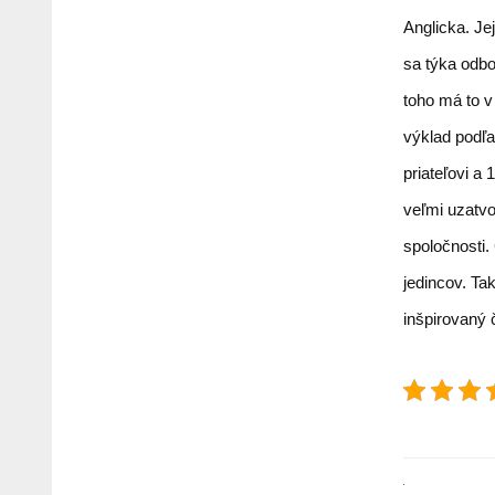
Anglicka. Je
sa týka odbo
toho má to v
výklad podľ
priateľovi a
veľmi uzatvo
spoločnosti
jedincov. Ta
inšpirovaný 