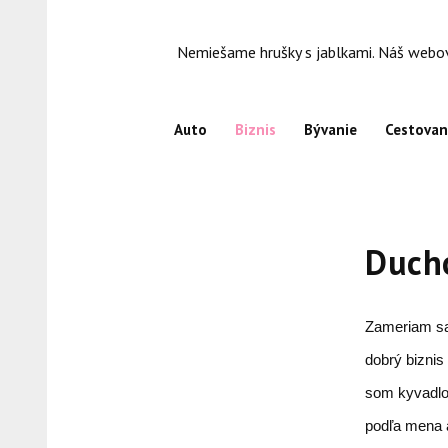
Skip
to
Nemiešame hrušky s jablkami. Náš webový
content
Auto
Biznis
Bývanie
Cestovan
Duch
Zameriam s
dobrý biznis
som kyvadlo
podľa mena a