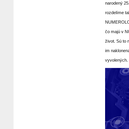
narodený 25.
rozdelíme tak
NUMEROLOGI 
čo majú v NU
život. Sú to
im naklonen
vyvolených.