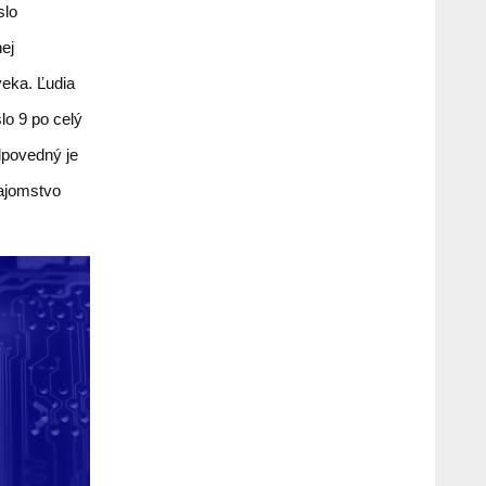
slo
nej
eka. Ľudia
lo 9 po celý
dpovedný je
tajomstvo