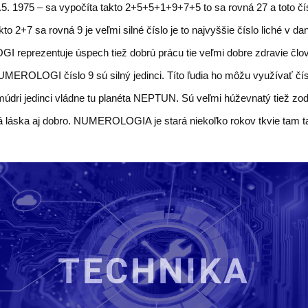
5. 1975 – sa vypočíta takto 2+5+5+1+9+7+5 to sa rovná 27 a toto čí
to 2+7 sa rovná 9 je veľmi silné číslo je to najvyššie číslo liché v da
reprezentuje úspech tiež dobrú prácu tie veľmi dobre zdravie člov
MEROLOGI číslo 9 sú silný jedinci. Títo ľudia ho môžu využívať čís
 múdri jedinci vládne tu planéta NEPTUN. Sú veľmi húževnatý tiež zo
á láska aj dobro. NUMEROLOGIA je stará niekoľko rokov tkvie tam 