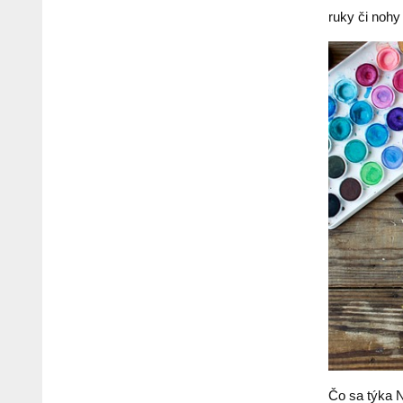
ruky či nohy
Čo sa týka 