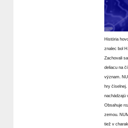
História ho
znalec bol 
Zachovali s
deliacu na č
význam. NUM
hry číselne
nachádzajú 
Obsahuje ro
zemou. NUME
tiež v charak