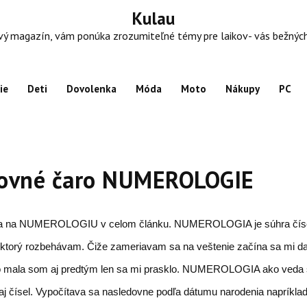
Kulau
 magazín, vám ponúka zrozumiteľné témy pre laikov- vás bežných ľu
ie
Deti
Dovolenka
Móda
Moto
Nákupy
PC
ovné čaro NUMEROLOGIE
a na NUMEROLOGIU v celom článku. NUMEROLOGIA je súhra čísel
 ktorý rozbehávam. Čiže zameriavam sa na veštenie začína sa mi da
 mala som aj predtým len sa mi prasklo. NUMEROLOGIA ako veda 
j čísel. Vypočítava sa nasledovne podľa dátumu narodenia napríklad