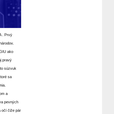
 . Prvý
národov.
OGIU ako
oj pravý
to súzvuk
toré sa
nia.
kom a
va pevných
a očí čiže pár