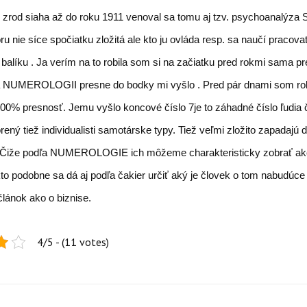
j zrod siaha až do roku 1911 venoval sa tomu aj tzv. psychoanalýza S
ru nie síce spočiatku zložitá ale kto ju ovláda resp. sa naučí pracova
 balíku . Ja verím na to robila som si na začiatku pred rokmi sama p
a NUMEROLOGII presne do bodky mi vyšlo . Pred pár dnami som rob
 100% presnosť. Jemu vyšlo koncové číslo 7je to záhadné číslo ľudia
rený tiež individualisti samotárske typy. Tiež veľmi zložito zapadajú 
. Čiže podľa NUMEROLOGIE ich môžeme charakteristicky zobrať ak
kto podobne sa dá aj podľa čakier určiť aký je človek o tom nabudúc
článok ako o biznise.
4/5 - (11 votes)