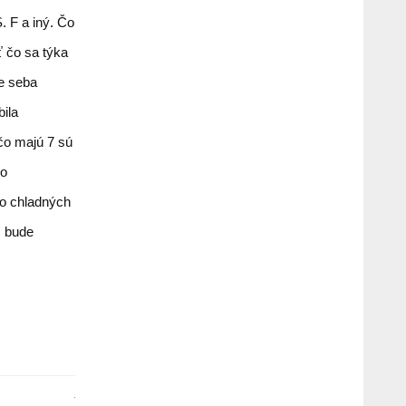
. F a iný. Čo
ť čo sa týka
re seba
ila
 čo majú 7 sú
do
o chladných
e bude