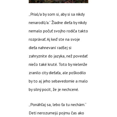
„Prial/a by som si, aby si sa nikdy
nenarodil/a.“ Žiadne dieťa by nikdy
nemalo počuť svojho rodiča takto
rozprávať. Aj keď ste na svoje
dieťa nahnevaní radšej si
zahryznite do jazyka, než povedať
niečo také kruté. Toto by nielenže
zranilo city dieťaťa, ale poškodilo
by to aj jeho sebavedomie a malo
by silný pocit, že je nechcené.
„Ponáhľaj sa, lebo ťa tu nechám.“
Deti nerozumejú pojmu čas ako