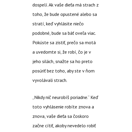
dospelí. Ak vaše dieťa má strach z
toho, že bude opustené alebo sa
stratí, keď vyhlásite niečo
podobné, bude sa báť oveľa viac.
Pokúste sa zistiť, prečo sa motá
a uvedomte si, že robí, čo je v
jeho silách, snažte sa ho preto
posúriť bez toho, aby ste v ňom
vyvolávali strach.
„Nikdy nič neurobíš poriadne.“ Keď
toto vyhlásenie robíte znova a
znova, vaše dieťa sa čoskoro
začne cítiť, akoby nevedelo robiť