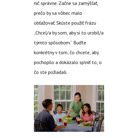
nič správne. Začne sa zamýšľať,
prečo by sa vôbec malo
obťažovať. Skúste použiť frázu
„Chcel/a by som, aby si to urobil/a
týmto spôsobom.“ Buďte
konkrétny v tom, čo chcete, aby
pochopilo a dokázalo splniť to, o
čo ste požiadali.