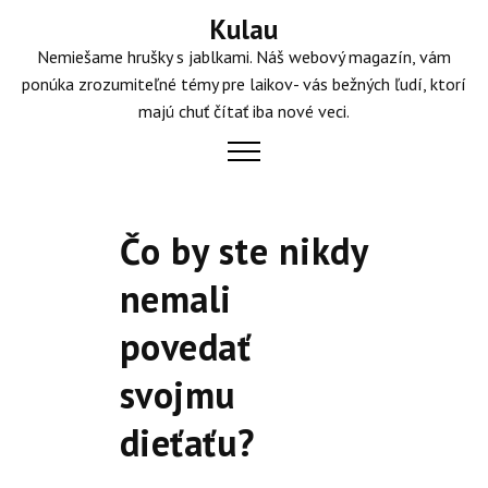
Skip
Kulau
to
Nemiešame hrušky s jablkami. Náš webový magazín, vám
content
ponúka zrozumiteľné témy pre laikov- vás bežných ľudí, ktorí
majú chuť čítať iba nové veci.
Čo by ste nikdy
nemali
povedať
svojmu
dieťaťu?