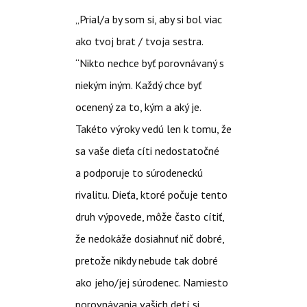
„Prial/a by som si, aby si bol viac
ako tvoj brat / tvoja sestra.
“Nikto nechce byť porovnávaný s
niekým iným. Každý chce byť
ocenený za to, kým a aký je.
Takéto výroky vedú len k tomu, že
sa vaše dieťa cíti nedostatočné
a podporuje to súrodeneckú
rivalitu. Dieťa, ktoré počuje tento
druh výpovede, môže často cítiť,
že nedokáže dosiahnuť nič dobré,
pretože nikdy nebude tak dobré
ako jeho/jej súrodenec. Namiesto
porovnávania vašich detí si