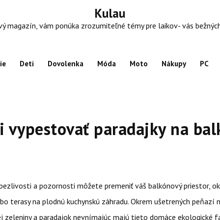
Kulau
 magazín, vám ponúka zrozumiteľné témy pre laikov- vás bežných ľu
ie
Deti
Dovolenka
Móda
Moto
Nákupy
PC
i vypestovať paradajky na ba
pezlivosti a pozornosti môžete premeniť váš balkónový priestor, o
ebo terasy na plodnú kuchynskú záhradu. Okrem ušetrených peňazí 
ej zeleniny a paradajok nevnímajúc majú tieto domáce ekologické f