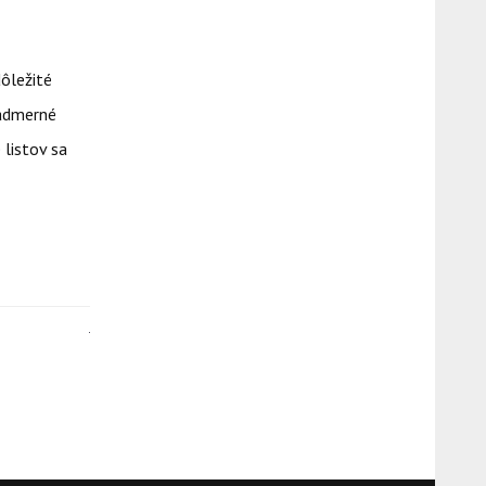
dôležité
Nadmerné
 listov sa