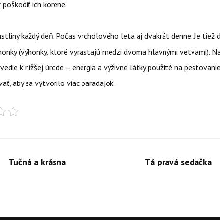
poškodiť ich korene.
astliny každý deň. Počas vrcholového leta aj dvakrát denne. Je tiež 
ýhonky (výhonky, ktoré vyrastajú medzi dvoma hlavnými vetvami). 
vedie k nižšej úrode – energia a výživné látky použité na pestovanie
ť, aby sa vytvorilo viac paradajok.
Tučná a krásna
Tá pravá sedačka