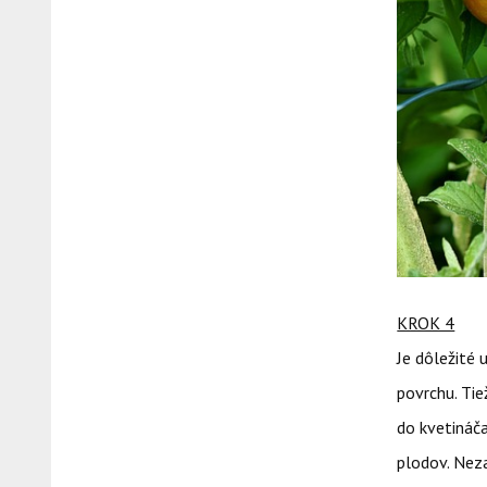
KROK 4
Je dôležité 
povrchu. Tie
do kvetináč
plodov. Neza