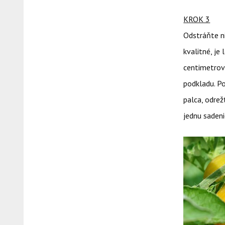
KROK 3
Odstráňte n
kvalitné, je
centimetrov
podkladu. Po
palca, odrež
jednu sadeni