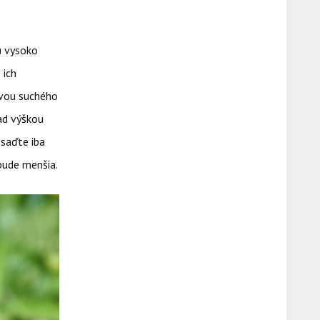
ú vysoko
 ich
tvou suchého
nad výškou
osaďte iba
 bude menšia.