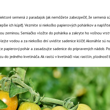
iektoré semená z paradajok (ak nemôžete zabezpečiť, že semená s
 lepšie ich kúpiť). Vezmite si niekoľko papierových pohárikov a naplňte
ou zeminou. Semiačko vložte do pohárika a zakryte ho voľnou vrs
lejte vodou a za niekoľko dní uvidíte sadenice klíčiť. Akonáhle sú 
te papierový pohár a zasadzujte sadenice do pripravených nádob. P
cu do jedného kvetináča. Ak rastú v kvetináči viac rastlín, plodnosť