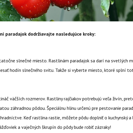
ní paradajok dodržiavajte nasledujúce kroky:
tatočne slnečné miesto. Rastlinám paradajok sa darí na svetlých m
esať hodín slnečného svitu. Takže si vyberte miesto, ktoré splní to
ináč väčších rozmerov. Rastliny rajčiakov potrebujú veľa živín, pret
atou záhradnou pôdou. Špeciálnu hlinu určenú pre pestovanie parad
radníctve. Keď rastlina rastie, môžete pôdu doplniť o kuchynský a 
ážďoviek a vaječných škrupín do pôdy bude robiť zázraky!