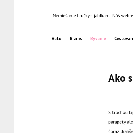
Skip
to
Nemiešame hrušky s jablkami. Náš webový
content
Auto
Biznis
Bývanie
Cestovan
Ako s
S trochou tr
parapety al
čoraz drahš