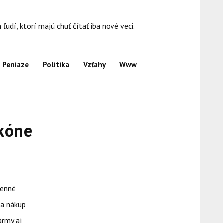
dí, ktorí majú chuť čítať iba nové veci.
Peniaze
Politika
Vzťahy
Www
lkóne
kenné
na nákup
army aj