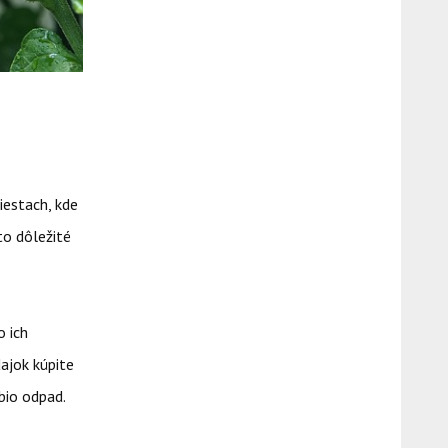
iestach, kde
to dôležité
o ich
ajok kúpite
bio odpad.