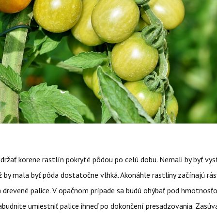
udržať korene rastlín pokryté pôdou po celú dobu. Nemali by byť vy
ž by mala byť pôda dostatočne vlhká. Akonáhle rastliny začínajú rás
a drevené palice. V opačnom prípade sa budú ohýbať pod hmotnosťo
budnite umiestniť palice ihneď po dokončení presadzovania. Zasúva