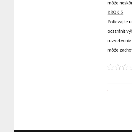
môže neskôr 
KROK 5
Polievajte r
odstrániť v
rozvetvenie 
môže zachova