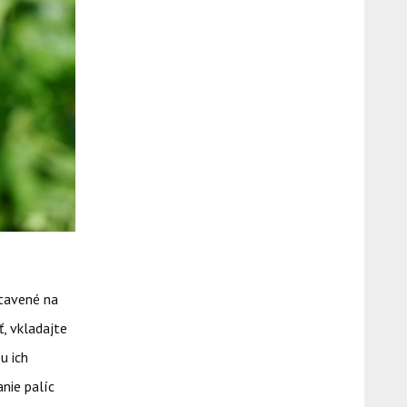
stavené na
ť, vkladajte
u ich
nie palíc