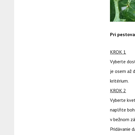
Pri pestova
KROK 1
Vyberte dos
je osem až d
kritérium.
KROK 2
Vyberte kvet
naplňte boh
v bežnom záh
Pridávanie d