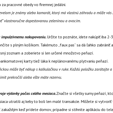
 za pracovné obedy vo firemnej jedálni.
levelom je známy alebo kamarát, ktorý má vlastnú záhradu a môže vás 
ť“ vlastnoručne dopestovanou zeleninou a ovocím.
sa impulzívnemu nakupovaniu.
Určite to poznáte, idete nakúpiť iba 2-3
nčíte s plným košíkom. Takémuto „faux pas“ sa dá ľahko zabrániť a
esný zoznam a zoberiete si len určené množstvo peňazí.
bankomatovej karty tiež láka k neplánovanému plytvaniu peňazí.
kou môže byť nákup s kalkulačkou v ruke. Každú položku zarátajte a
e limit prekročili alebo ešte máte rezervu.
svoje výdavky počas celého mesiaca.
Značte si všetky sumy peňazí, kto
iaca utratili aj keby to boli len malé transakcie. Môžete si vytvoriť
 zakaždým keď prídete domov, prípadne si stihnite aplikáciu do tel