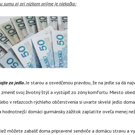
u sumu aj pri nízkom príjme je niekoľko:
ajte za jedlo.
Je starou a osvedčenou pravdou, že na jedle sa dá najvi
 zmeniť svoj životný štýl a vystúpiť zo zóny komfortu. Miesto obed
alebo v reťazcoch rýchleho občerstvenia si uvarte skvelé jedlo dom
 za hodnotnejší domáci gurmánsky zážitok zaplatíte oveľa menej ne
 tiež môžete zabaliť doma pripravené sendviče a domácu stravu a v