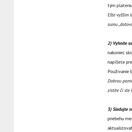
tým plateniu
Ešte vyšším 
sumu „dotova
2) Vyhnite 
nakoniec sko
napíšete pr
Používanie 
Dobrou pomôc
zistíte či st
3) Sledujte 
priebehu mes
aktualizovať