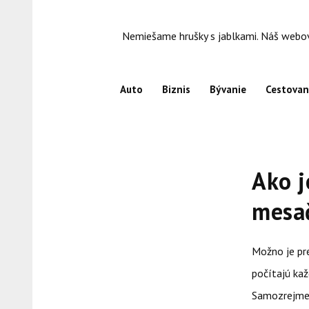
Skip
to
Nemiešame hrušky s jablkami. Náš webový
content
Auto
Biznis
Bývanie
Cestovan
Ako j
mesa
Možno je pre
počítajú kaž
Samozrejme 