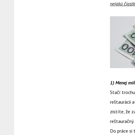
nejakú čiastk
1) Menej míň
Stačí trochu
reštaurácii 
zistíte, že
reštauračný.
Do práce si