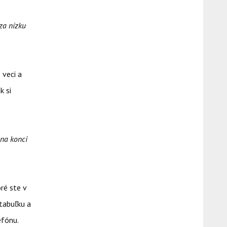
za nízku
 veci a
k si
 na konci
ré ste v
 tabuľku a
efónu.