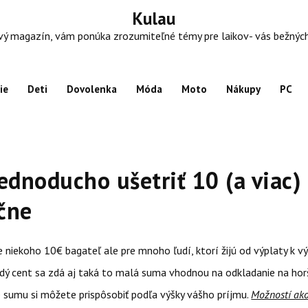
Kulau
 magazín, vám ponúka zrozumiteľné témy pre laikov- vás bežných ľu
ie
Deti
Dovolenka
Móda
Moto
Nákupy
PC
ednoducho ušetriť 10 (a viac)
čne
 niekoho 10€ bagateľ ale pre mnoho ľudí, ktorí žijú od výplaty k v
dý cent sa zdá aj taká to malá suma vhodnou na odkladanie na horš
sumu si môžete prispôsobiť podľa výšky vášho príjmu.
Možností ako