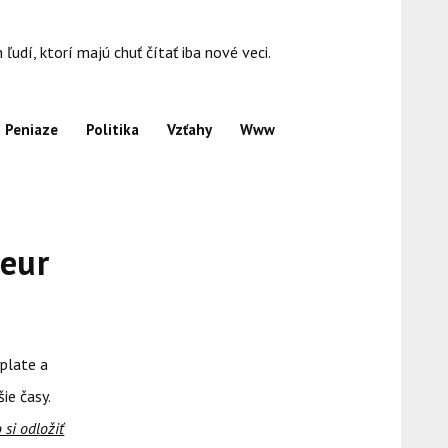
dí, ktorí majú chuť čítať iba nové veci.
Peniaze
Politika
Vzťahy
Www
 eur
ýplate a
ie časy.
 si odložiť