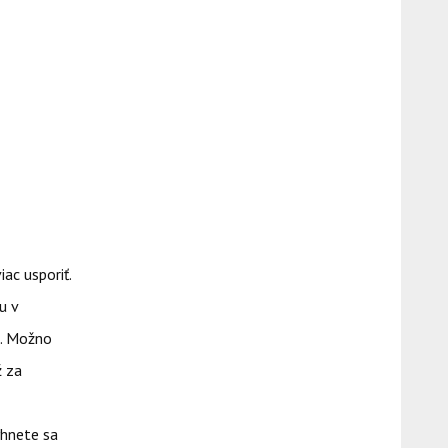
ac usporiť.
u v
a. Možno
ž za
yhnete sa